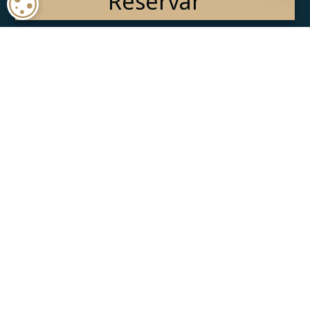
Reservar
COOKIE SETTINGS
Mi reserva de Hotel + Vuelo
Pre-Check-In ahora
CONTACTO
¿Tiene alguna pregunta?
USA & Canadá:
1-888-477-7227
México:
001-880-546-7402
NOSOTROS
Nuestra filosofía
Trabaja con nosotros
INFORMACIÓN