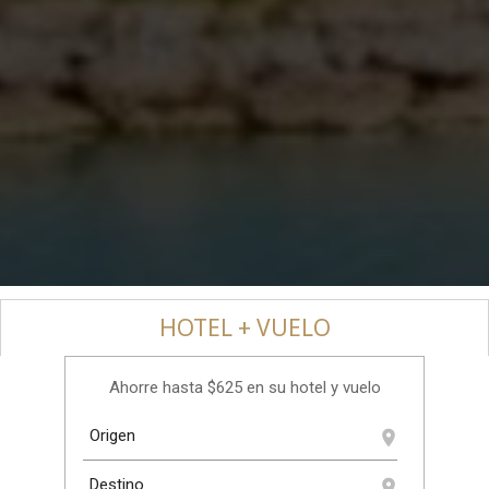
HOTEL + VUELO
Ahorre hasta $625 en su hotel y vuelo