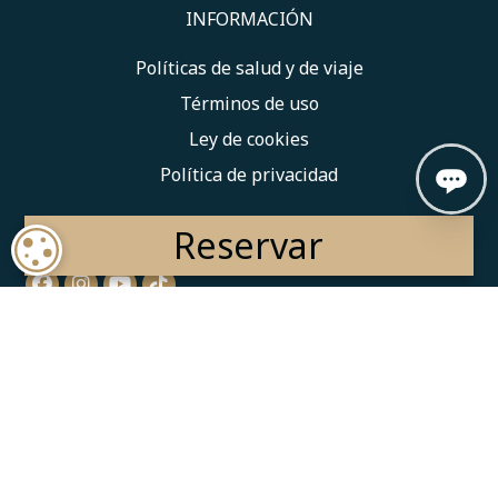
INFORMACIÓN
Políticas de salud y de viaje
Términos de uso
Ley de cookies
Política de privacidad
Manténgase conectado:
Reservar
COOKIE SETTINGS
© 2025 Majestic Resorts. All Rights Reserved.